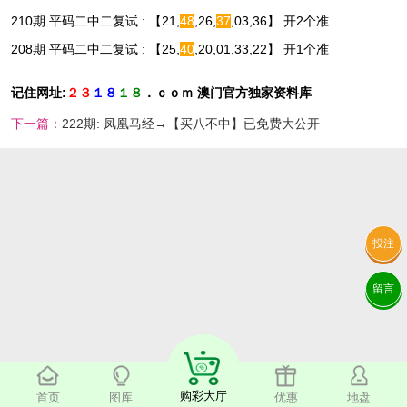
210期 平码二中二复试 : 【21,
48
,26,
37
,03,36】 开2个准
208期 平码二中二复试 : 【25,
40
,20,01,33,22】 开1个准
记住网址:
２３
１８
１８
．ｃｏｍ 澳门官方独家资料库
下一篇：
222期: 凤凰马经→【买八不中】已免费大公开
投注
留言
购彩大厅
首页
图库
优惠
地盘