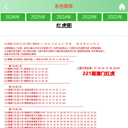
彩色图库
2026年
2025年
2024年
2023年
2022年
红虎图