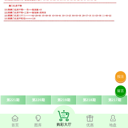
投注
留言
第221期
第220期
第219期
第218期
第217期
购彩大厅
首页
图库
优惠
地盘